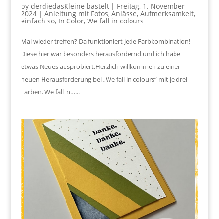
by
derdiedasKleine bastelt
|
Freitag, 1. November
2024
|
Anleitung mit Fotos
,
Anlässe
,
Aufmerksamkeit
,
einfach so
,
In Color
,
We fall in colours
Mal wieder treffen? Da funktioniert jede Farbkombination!
Diese hier war besonders herausfordernd und ich habe
etwas Neues ausprobiert.Herzlich willkommen zu einer
neuen Herausforderung bei „We fall in colours“ mit je drei
Farben. We fall in…...