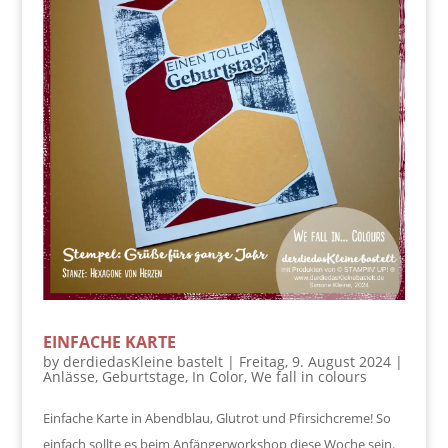
EINFACHE KARTE
by
derdiedasKleine bastelt
|
Freitag, 9. August 2024
|
Anlässe
,
Geburtstage
,
In Color
,
We fall in colours
Einfache Karte in Abendblau, Glutrot und Pfirsichcreme! So
einfach sollte es beim Anfängerworkshop diese Woche sein.