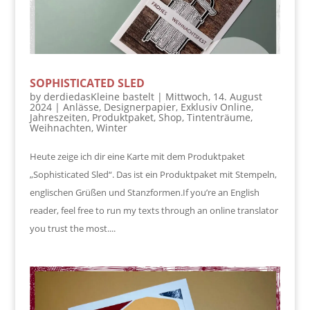
SOPHISTICATED SLED
by
derdiedasKleine bastelt
|
Mittwoch, 14. August
2024
|
Anlässe
,
Designerpapier
,
Exklusiv Online
,
Jahreszeiten
,
Produktpaket
,
Shop
,
Tintenträume
,
Weihnachten
,
Winter
Heute zeige ich dir eine Karte mit dem Produktpaket
„Sophisticated Sled“. Das ist ein Produktpaket mit Stempeln,
englischen Grüßen und Stanzformen.If you’re an English
reader, feel free to run my texts through an online translator
you trust the most....