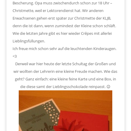
Bescherung. Opa muss zwischendurch schon zur 18 Uhr –
Christmette, weil er Lektorendienst hat. Wir anderen
Erwachsenen gehen erst später zur Christmette der KLJB,
denn die ist dann, wenn zumindest der Kleine schon schläft.
Wie die letzten Jahre gibt es hier wieder Crêpes mit allerlei
Lieblingsfüllungen.
Ich freue mich schon sehr auf die leuchtenden Kinderaugen.
<3
Derweil war hier heute der letzte Schultag der Großen und
wir wollten der Lehrerin eine kleine Freude machen. Wie das
geht? Ganz einfach: eine kleine feine Karte und eine Box, in
die diese samt der Lieblingsschokolade reinpasst. 😉