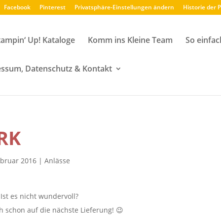
Facebook
Pinterest
Privatsphäre-Einstellungen ändern
Historie der 
tampin‘ Up! Kataloge
Komm ins Kleine Team
So einfac
ssum, Datenschutz & Kontakt
RK
ebruar 2016
|
Anlässe
Ist es nicht wundervoll?
h schon auf die nächste Lieferung! 😉