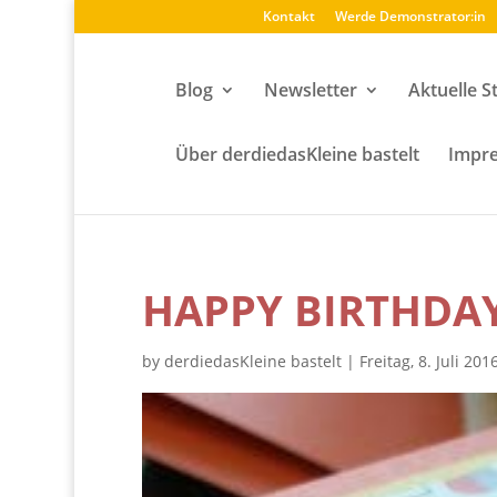
Kontakt
Werde Demonstrator:in
Blog
Newsletter
Aktuelle S
Über derdiedasKleine bastelt
Impre
HAPPY BIRTHDAY
by
derdiedasKleine bastelt
|
Freitag, 8. Juli 201