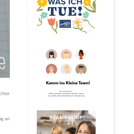
chter
ag an