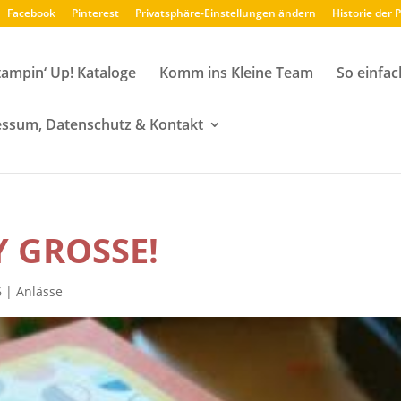
Facebook
Pinterest
Privatsphäre-Einstellungen ändern
Historie der 
tampin‘ Up! Kataloge
Komm ins Kleine Team
So einfac
ssum, Datenschutz & Kontakt
 GROSSE!
6
|
Anlässe