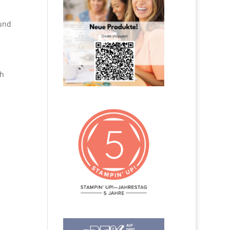
und
ch