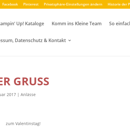
Facebook
Pinterest
Privatsphäre-Einstellungen ändern
Historie der 
tampin‘ Up! Kataloge
Komm ins Kleine Team
So einfac
ssum, Datenschutz & Kontakt
ER GRUSS
uar 2017
|
Anlässe
zum Valentinstag!