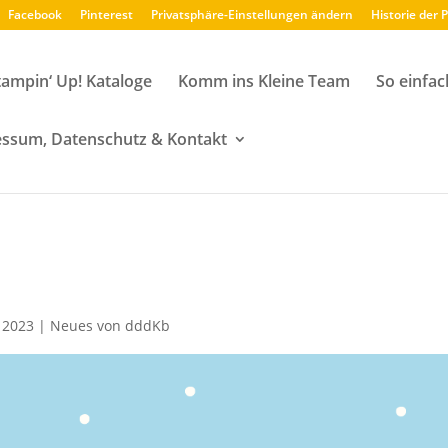
Facebook
Pinterest
Privatsphäre-Einstellungen ändern
Historie der 
tampin‘ Up! Kataloge
Komm ins Kleine Team
So einfac
ssum, Datenschutz & Kontakt
 2023
|
Neues von dddKb