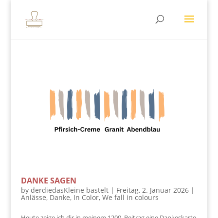
DANKE SAGEN
by
derdiedasKleine bastelt
|
Freitag, 2. Januar 2026
|
Anlässe
,
Danke
,
In Color
,
We fall in colours
Heute zeige ich dir in meinem 1200. Beitrag eine Dankeskarte