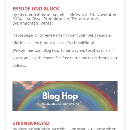
FREUDE UND GLÜCK
by
derdiedasKleine bastelt
|
Mittwoch, 13. November
2024
|
Anlässe
,
Produktpaket
,
Tintenträume
,
Weihnachten
,
Winter
Heute zeige ich dir eine Karte mit dem Stempel „Freude &
Glück“ aus dem Produktpaket „Prachtvoll floral“.
Willkommen zum Blog Hop Tintenträume/Touches of ink.If
you’re an English reader, feel free to run my texts through an
online...
STERNENKRANZ
by
derdiedasKleine bastelt
|
Sonntag, 29. September