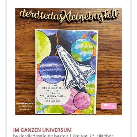
IM GANZEN UNIVERSUM
by
derdiedasKleine bastelt
|
Freitag, 27. Oktober