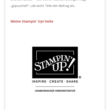
„gepuschelt“. Leb wohl. Teile den Beitrag als...
Meine Stampin‘ Up!-Seite