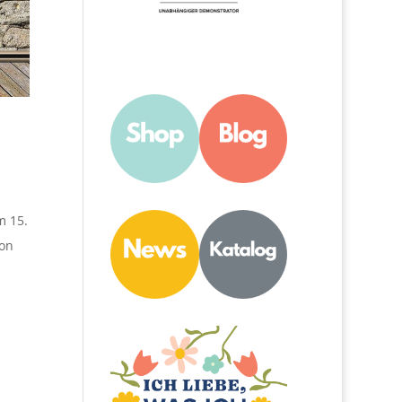
m 15.
hon