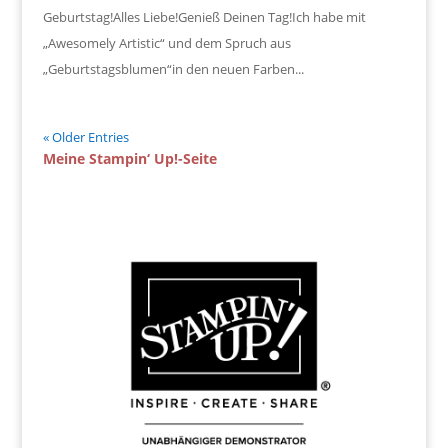
Geburtstag!Alles Liebe!Genieß Deinen Tag!Ich habe mit
„Awesomely Artistic“ und dem Spruch aus
„Geburtstagsblumen“in den neuen Farben...
« Older Entries
Meine Stampin‘ Up!-Seite