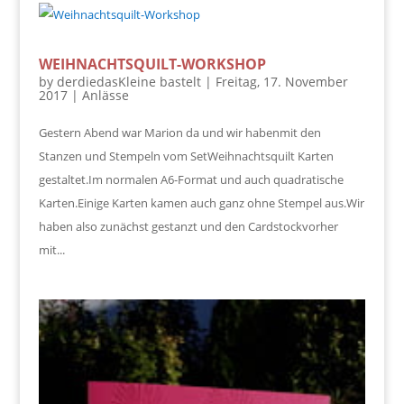
WEIHNACHTSQUILT-WORKSHOP
by
derdiedasKleine bastelt
|
Freitag, 17. November
2017
|
Anlässe
Gestern Abend war Marion da und wir habenmit den
Stanzen und Stempeln vom SetWeihnachtsquilt Karten
gestaltet.Im normalen A6-Format und auch quadratische
Karten.Einige Karten kamen auch ganz ohne Stempel aus.Wir
haben also zunächst gestanzt und den Cardstockvorher
mit...