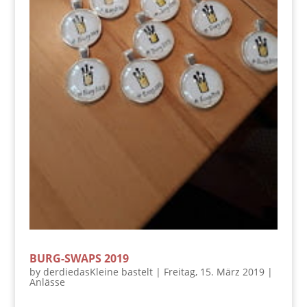
BURG-SWAPS 2019
by
derdiedasKleine bastelt
|
Freitag, 15. März 2019
|
Anlässe