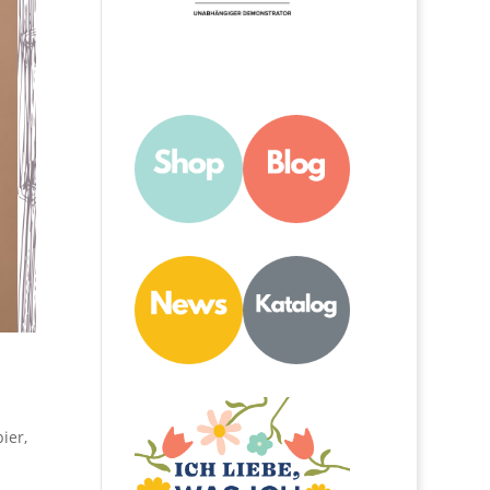
ier
,