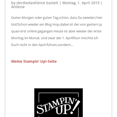
by
derdiedasKleine bastelt
|
Montag, 1. April 2019
|
Anlässe
Guten Morgen oder guten Tag,schön, dass Du (wieder) hier
bist!Schon wieder ein Blog Hop,dabei ist der von gestern ja
quasi erst online gegangen.Heute ist aber wieder der erste
Montag im Monat, und zwar der 1. April!Nun möchte ich
Euch nicht in den April führen,sondern...
Meine Stampin‘ Up!-Seite