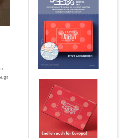
en
eugs