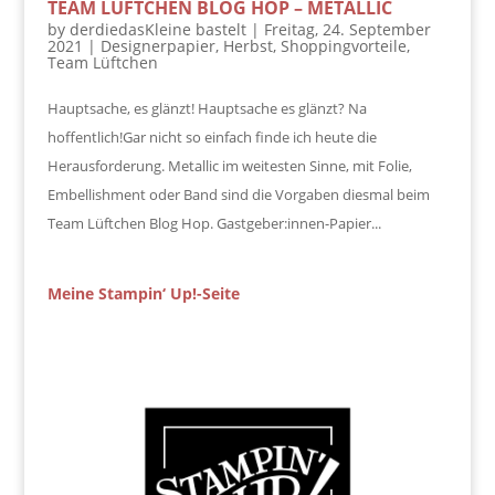
TEAM LÜFTCHEN BLOG HOP – METALLIC
by
derdiedasKleine bastelt
|
Freitag, 24. September
2021
|
Designerpapier
,
Herbst
,
Shoppingvorteile
,
Team Lüftchen
Hauptsache, es glänzt! Hauptsache es glänzt? Na
hoffentlich!Gar nicht so einfach finde ich heute die
Herausforderung. Metallic im weitesten Sinne, mit Folie,
Embellishment oder Band sind die Vorgaben diesmal beim
Team Lüftchen Blog Hop. Gastgeber:innen-Papier...
Meine Stampin‘ Up!-Seite