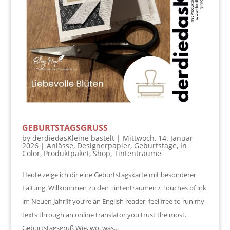
GEBURTSTAGSGRUSS
by
derdiedasKleine bastelt
|
Mittwoch, 14. Januar
2026
|
Anlässe
,
Designerpapier
,
Geburtstage
,
In
Color
,
Produktpaket
,
Shop
,
Tintenträume
Heute zeige ich dir eine Geburtstagskarte mit besonderer
Faltung. Willkommen zu den Tintenträumen / Touches of ink
im Neuen Jahr!If you’re an English reader, feel free to run my
texts through an online translator you trust the most.
Geburtstagsgruß Wie, wo, was...