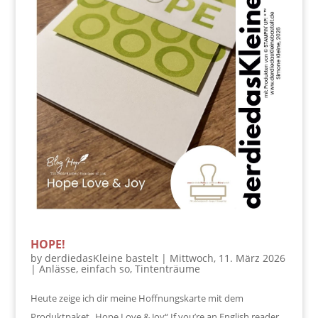
HOPE!
by
derdiedasKleine bastelt
|
Mittwoch, 11. März 2026
|
Anlässe
,
einfach so
,
Tintenträume
Heute zeige ich dir meine Hoffnungskarte mit dem
Produktpaket „Hope Love & Joy“.If you’re an English reader,