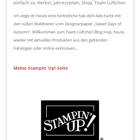
einfach so
,
Herbst
,
Jahreszeiten
,
Shop
,
Team Lüftchen
Ich zeige dir heute eine herbstliche hab-dich-lieb-Karte mit
den süßen Waldtieren vom Designerpapier „Sweet Days of
Autumn“. Willkommen zum Team Lüftchen Blog Hop, heute
wieder mit aktuellen Produkten aus den geltenden
Katalogen oder online exklusiven...
Meine Stampin‘ Up!-Seite