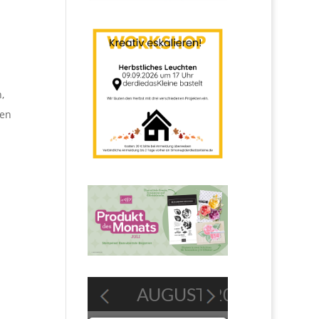
,
men