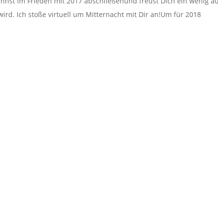
kannst im Frieden mit 2017 abschließenund freust Dich ein wenig au
ird. Ich stoße virtuell um Mitternacht mit Dir an!Um für 2018