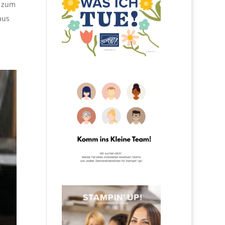
d zum
aus