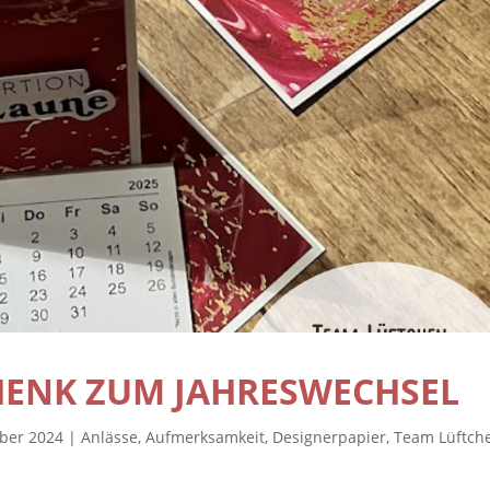
CHENK ZUM JAHRESWECHSEL
mber 2024
|
Anlässe
,
Aufmerksamkeit
,
Designerpapier
,
Team Lüftch