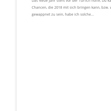
Das Neue Jahr steht vor der Tür!Ich hoffe, Du 
Chancen, die 2018 mit sich bringen kann, bzw. w
gewappnet zu sein, habe ich solche...