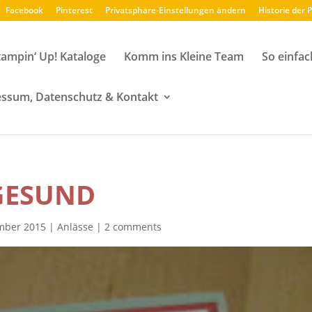
Facebook
Pinterest
Privatsphäre-Einstellungen ändern
Historie der 
tampin‘ Up! Kataloge
Komm ins Kleine Team
So einfac
ssum, Datenschutz & Kontakt
GESUND
mber 2015
|
Anlässe
|
2 comments