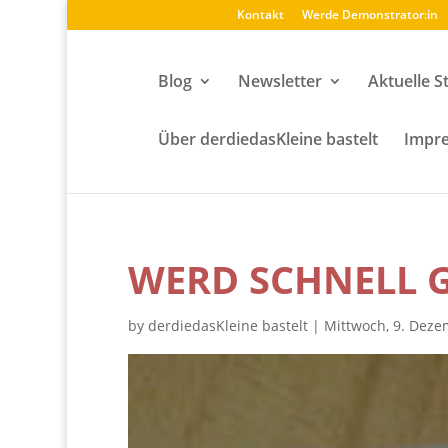
Kontakt
Werde Demonstrator:in
Blog
Newsletter
Aktuelle S
Über derdiedasKleine bastelt
Impre
WERD SCHNELL 
by
derdiedasKleine bastelt
|
Mittwoch, 9. Deze