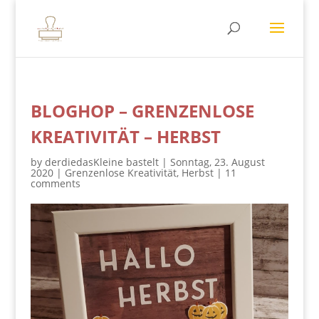
BLOGHOP – GRENZENLOSE
KREATIVITÄT – HERBST
by
derdiedasKleine bastelt
|
Sonntag, 23. August
2020
|
Grenzenlose Kreativität
,
Herbst
|
11
comments