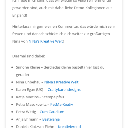
Ich freue mich sehr, dass wir wieder so viele Teilnehmende
geworden sind, auch mit dabei liebe Demo-Kolleginnen aus
England!
Hinterlass mir gerne einen Kommentar, das würde mich sehr
freuen und danach schicke ich dich weiter zur großartigen
Nina von
NiNa’s Kreative Welt
!
Diesmal sind dabei:
Simone Kleine – derdiedasKleine bastelt (hier bist du
gerade)
Nina Unbehau –
NiNa’s Kreative Welt
Karen Egan (UK) –
Craftykarendesigns
Katja Martins – Stempelpfau
Petra Masukowitz –
PetMa-Keativ
Petra Wittig –
Cum Gaudium
Anja Ehmann –
Bastelanja
Daniela Klotzsch-Fiehn –
Kreativierend