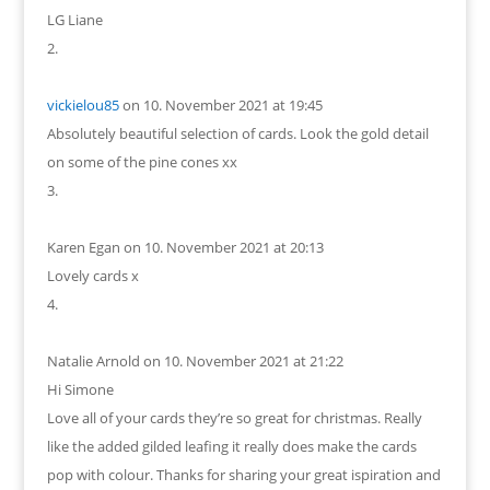
LG Liane
vickielou85
on 10. November 2021 at 19:45
Absolutely beautiful selection of cards. Look the gold detail
on some of the pine cones xx
Karen Egan
on 10. November 2021 at 20:13
Lovely cards x
Natalie Arnold
on 10. November 2021 at 21:22
Hi Simone
Love all of your cards they’re so great for christmas. Really
like the added gilded leafing it really does make the cards
pop with colour. Thanks for sharing your great ispiration and