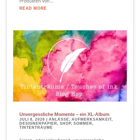
Produkten von...
READ MORE
Unvergessliche Momente – ein XL-Album
JULI 8, 2026
|
ANLÄSSE
,
AUFMERKSAMKEIT
,
DESIGNERPAPIER
,
SHOP
,
SOMMER
,
TINTENTRÄUME