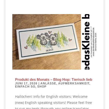
Produkt des Monats – Blog Hop: Tierisch lieb
JUNI 17, 2026
|
ANLÄSSE
,
AUFMERKSAMKEIT
,
EINFACH SO
,
SHOP
Hallöchen! Info for English visitors: Welcome
(new) English speaking visitors! Please feel free
to run my texts through any online translator