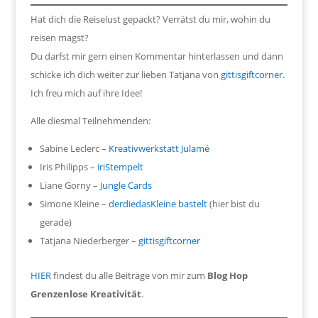
Hat dich die Reiselust gepackt? Verrätst du mir, wohin du
reisen magst?
Du darfst mir gern einen Kommentar hinterlassen und dann
schicke ich dich weiter zur lieben Tatjana von
gittisgiftcorner
.
Ich freu mich auf ihre Idee!
Alle diesmal Teilnehmenden:
Sabine Leclerc –
Kreativwerkstatt Julamé
Iris Philipps –
iriStempelt
Liane Gorny –
Jungle Cards
Simone Kleine –
derdiedasKleine bastelt
(hier bist du
gerade)
Tatjana Niederberger –
gittisgiftcorner
HIER
findest du alle Beiträge von mir zum
Blog Hop
Grenzenlose Kreativität
.