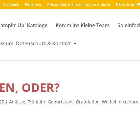
Facebook
Pinterest
Privatsphäre-Einstellungen ändern
Historie der 
tampin‘ Up! Kataloge
Komm ins Kleine Team
So einfac
ssum, Datenschutz & Kontakt
EN, ODER?
025
|
Anlässe
,
Frühjahr
,
Geburtstage
,
Gratulation
,
We fall in colours