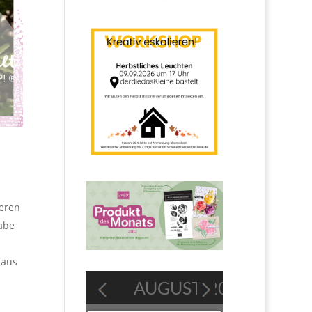
eren
abe
 aus