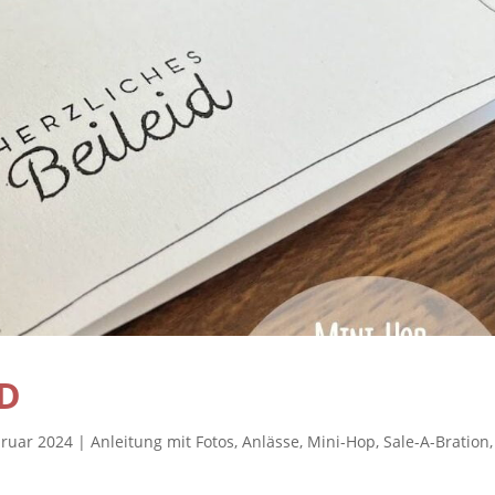
D
bruar 2024
|
Anleitung mit Fotos
,
Anlässe
,
Mini-Hop
,
Sale-A-Bration
,