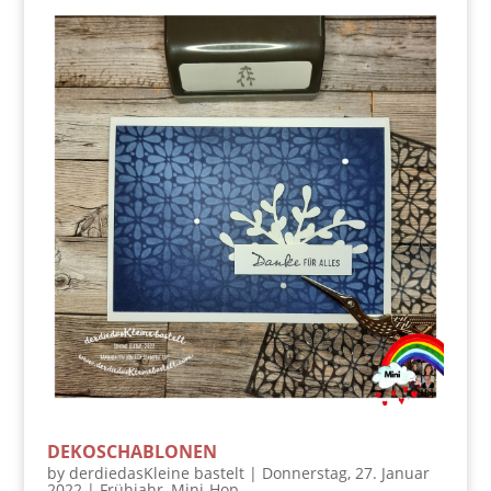
DEKOSCHABLONEN
by
derdiedasKleine bastelt
|
Donnerstag, 27. Januar
2022
|
Frühjahr
,
Mini-Hop