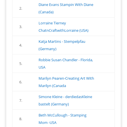
Diane Evans Stampin With Diane
2.
(Canada)
Lorraine Tierney
3.
ChatnCraftwithLorraine (USA)
Katja Martins - Stempelpfau
4.
(Germany)
Robbie Susan Chandler - Florida,
5.
USA
Marilyn Pearen-Creating Art With
6.
Marilyn (Canada
Simone Kleine - derdiedasKleine
7.
bastelt (Germany)
Beth McCullough - Stamping
8.
Mom -USA