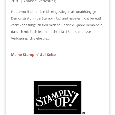
2020
|
Anlässe
,
Verlosung
Heute vor 5 Jahren bin ich eingestiegen als unabhängige
Demonstratorin bei Stampin‘ Up! und habe es nicht bereut!
Zack! Verlosung! Ich freu mich so über die 5 Jahre Demo-Sein,
dass ich mit Euch feiern möchte! Drei Sets stehen zur
Verfügung. Ich ziehe die...
Meine Stampin‘ Up!-Seite