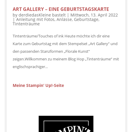
ART GALLERY – EINE GEBURTSTAGSKARTE
by
derdiedasKleine bastelt
|
Mittwoch, 13. April 2022
|
Anleitung mit Fotos
,
Anlässe
,
Geburtstage
,
Tintenträume
Tintenträume/Touches of ink Heute möchte ich dir eine
Karte zum Geburtstag mit dem Stempelset „Art Gallery“ und
den passenden Stanzformen „Florale Kunst“
zeigen.Willkommen zu meinem Blog Hop „Tintenträume“ mit
englischsprachiger...
Meine Stampin‘ Up!-Seite