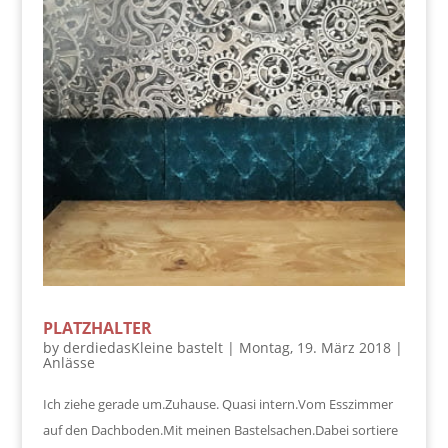
PLATZHALTER
by
derdiedasKleine bastelt
|
Montag, 19. März 2018
|
Anlässe
Ich ziehe gerade um.Zuhause. Quasi intern.Vom Esszimmer
auf den Dachboden.Mit meinen Bastelsachen.Dabei sortiere